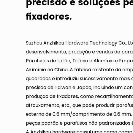
precisão e soluções p
fixadores.
Suzhou Anzhikou Hardware Technology Co., Ltd
desenvolvimento, produção e vendas de para
Parafusos de Latão, Titânio e Alumínio
e
Empre
Alumínio na China
. A fábrica existente da e
quadrados e introduziu sucessivamente mais
precisão de Taiwan e Japão, incluindo um c
produção de fixadores, como recartilhamento 
afrouxamento, etc., que pode produzir paraf
externo de 0,6 mm/comprimento de 0,6 mm, 
peças padrão e parafusos não padronizados 
A Anzhikou hardware possui uma gama compl