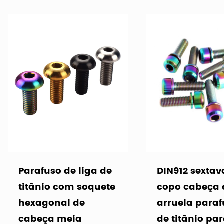
Parafuso de liga de
DIN912 sexta
titânio com soquete
copo cabeça
hexagonal de
arruela para
cabeça meia
de titânio pa