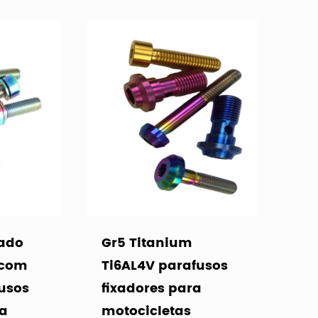
vado
Gr5 Titanium
 com
Ti6AL4V parafusos
fusos
fixadores para
ra
motocicletas