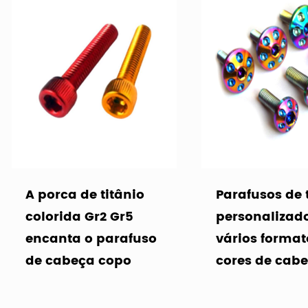
A porca de titânio
Parafusos de 
colorida Gr2 Gr5
personalizad
encanta o parafuso
vários format
de cabeça copo
cores de cab