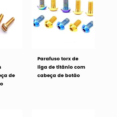
Parafuso torx de
m
liga de titânio com
eça de
cabeça de botão
ão