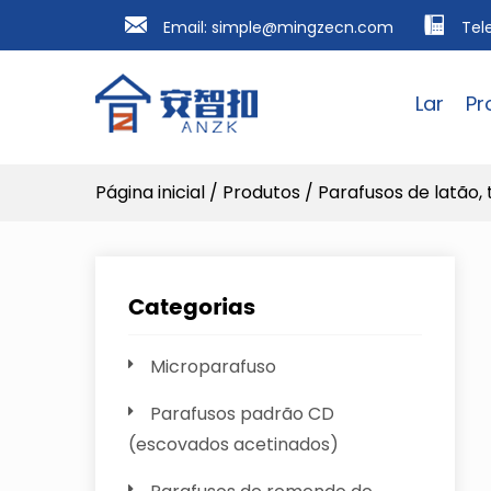
Email:
simple@mingzecn.com
Tel
Lar
Pr
Página inicial
/
Produtos
/
Parafusos de latão, 
Categorias
Microparafuso
Parafusos padrão CD
(escovados acetinados)