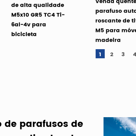
de alta qualidade
parafuso aut
M5x10 GR5 TC4 Ti-
roscante de t
6al-4v para
M5 para móve
bicicleta
madeira
1
2
3
 de parafusos de