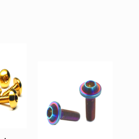
 de
Parafuso torx de