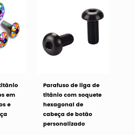
titânio
Parafuso de liga de
os em
titânio com soquete
os e
hexagonal de
eça
cabeça de botão
personalizado