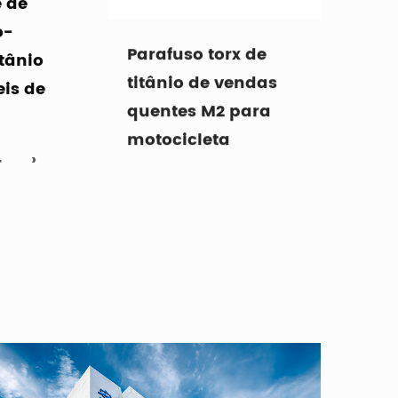
o-
titânio de vendas
itânio
quentes M2 para
is de
motocicleta
4
›